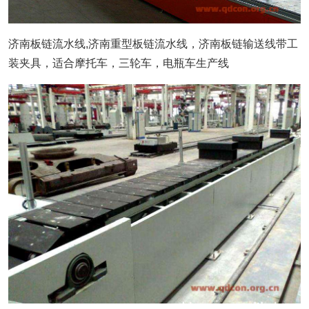
济南板链流水线,济南重型板链流水线，济南板链输送线带工
装夹具，适合摩托车，三轮车，电瓶车生产线