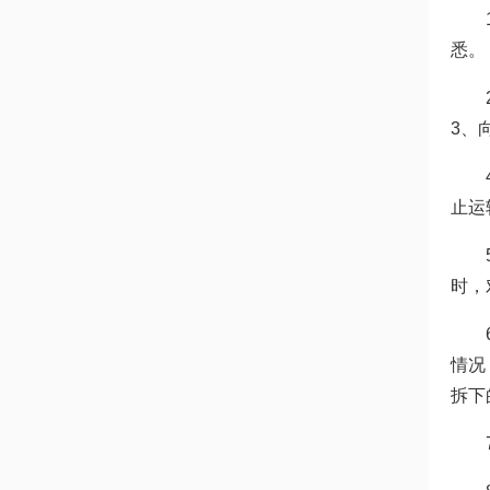
1、
悉。
2、
3、
4、
止运
5、
时，
6、
情况
拆下
7、