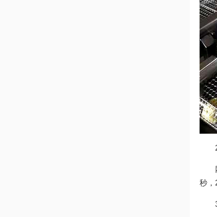
2 
网带输
秒，2
3，